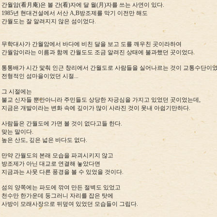
간월암(看月庵)은 볼 간(看)자에 달 월(月)자를 쓰는 사연이 있다.
1985년 현대건설에서 서산 A,B방조제를 막기 이전만 해도
간월도는 잘 알려지지 않은 섬이었다.
무학대사가 간월암에서 바다에 비친 달을 보고 도를 깨우친 곳이라하여
간월암이라는 이름과 함께 간월도도 조금 알려진 상태에 불과했던 곳이었다.
통통배가 시간 맟춰 인근 창리에서 간월도로 사람들을 실어나르는 것이 교통수단이
전형적인 섬마을이었던 시절...
그 시절에는
불교 신자들 뿐만아니라 주민들도 상당한 자긍심을 가지고 있었던 곳이었는데,
지금은 개발이라는 변화 속에 깊이가 많이 사라진 것이 못내 아쉽기만하다.
사람들은 간월도에 가면 볼 것이 없다고들 한다.
맞는 말이다.
높은 산도, 깊은 넓은 바다도 없다.
만약 간월도의 본래 모습을 파괴시키지 않고
방조제가 아닌 대교로 연결해 놓았다면
지금과는 사뭇 다른 풍경을 볼 수 있었을 것이다.
섬의 양쪽에는 파도에 깎여 만든 절벽도 있었고
천수만 한가운데 둥그러니 자리를 잡은 탓에
사방이 모래사장으로 뒤덮여 있었던 모습들이 그립다.