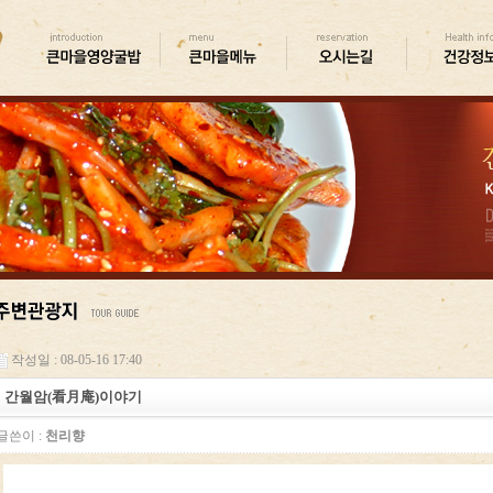
작성일 : 08-05-16 17:40
간월암(看月庵)이야기
글쓴이 :
천리향