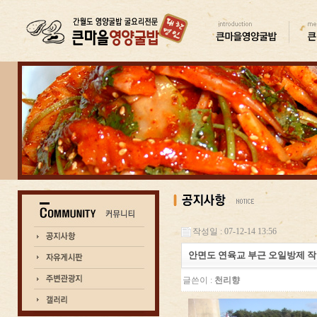
작성일 : 07-12-14 13:56
안면도 연육교 부근 오일방제 
글쓴이 :
천리향