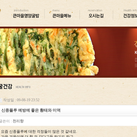
작성일 : 09-08-19 23:52
신종플루 예방에 좋은 황태와 미역
글쓴이 :
천리향
요즘 신종플루에 대한 걱정들이 많은 것 같네요.
가을 겨울이면 더 할 것 같다고들 하기도 하고