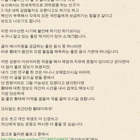
뉴스에서는 전세계적으로 20억명쯤 하는 인구가
2~3년 내에 감염될지도 모른다고도 하기도 하고
백신이 부족해서 각국의 모든 국민들에게 보급하기는 힘들것 같다고
보도도 나오기도 합니다.
이런 어수선한 시기에 불안해 하기만 하기보다는
누구나 알고 있는 좋은 먹거리가 있어 소개(?)합니다.
굴이 에너지원을 공급하는 좋은 음식 중 하나라면
바로 황태가 몸안의 오염 물질을 해독하는 좋은 음식 가운데 하나입니다.
어떤 성분이 이러저러한 작용을 해서 예방과 치유에 효험이 있다라고 쓴다면야
더 없이 좋은 정보가 되겠지만,
내가 그런 연구를 한 것은 아니니 오해없으시길 바라며,
다만 이 글을 읽으실 분들 중에서
단 한분이라도 그럴 가능성도 있겠다고 생각된다면
황태에 대한 정보도 약간의 시간을 내서 검색도 해보시고
가장 단순하게
질 좋은 황태에 미역을 곁들여 국을 끓여 드시길 권합니다.
요리법도 초간단한 황태미역국!
손도 씻고 개인 위생도 더 신경쓰고
자신에게 맞는 운동도 하시면 더 좋을 듯 싶습니다.
참고로 둘러본 블로그 중에서
http://blog.naver.com/faas7777/40035104470
"공간속으로"에는