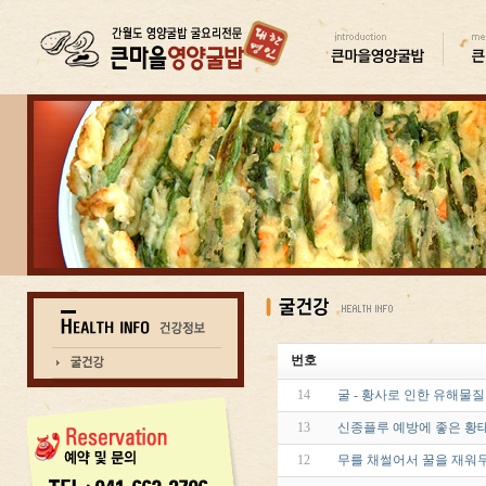
번호
14
굴 - 황사로 인한 유해물
13
신종플루 예방에 좋은 황
12
무를 채썰어서 꿀을 재워