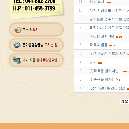
11
혀도 닦자!
10
태안 기름유출 사건과 삼
9
딸꾹질을 멈추게 하는 방
8
과일이나 야채로 건강즙을
7
위장병 고치려면
6
족욕의 활용
5
[3]족욕물의 온도와 시간
(
4
용서
3
[2]족욕을 잘하려면...
2
[1]족욕을 하자!
1
[공지] 올바른 건강 정보